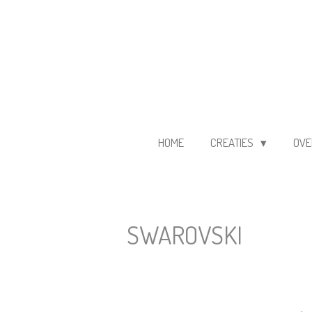
Ga
direct
naar
de
hoofdinhoud
HOME
CREATIES
OVE
SWAROVSKI