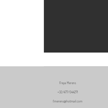
Freya Merens
+32/477/044271
f.merens@hotmail.com