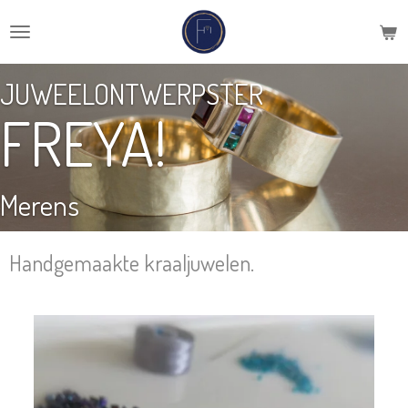
Ga
direct
naar
JUWEELONTWERPSTER
de
hoofdinhoud
FREYA!
Merens
Handgemaakte kraaljuwelen.