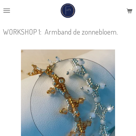
Ga
direct
naar
de
WORKSHOP 1: Armband de zonnebloem.
hoofdinhoud