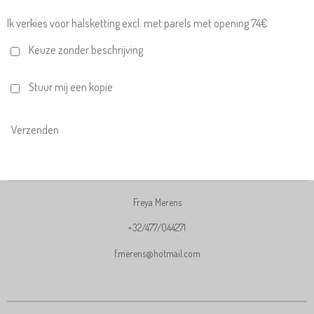
Ik verkies voor halsketting excl. met parels met opening 74€
Keuze zonder beschrijving
Stuur mij een kopie
Verzenden
Freya Merens
+32/477/044271
f.merens@hotmail.com