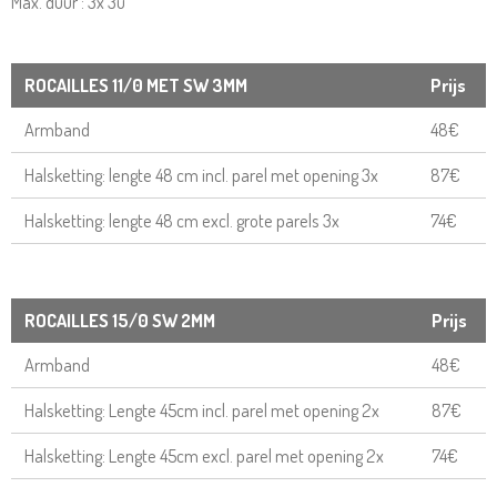
​Max. duur : 3x 3u
ROCAILLES 11/0 MET SW 3MM
Prijs
Armband
48€
Halsketting: lengte 48 cm incl. parel met opening 3x
87€
Halsketting: lengte 48 cm excl. grote parels 3x
74€
ROCAILLES 15/0 SW 2MM
Prijs
Armband
48€
Halsketting: Lengte 45cm incl. parel met opening 2x
87€
Halsketting: Lengte 45cm excl. parel met opening 2x
74€