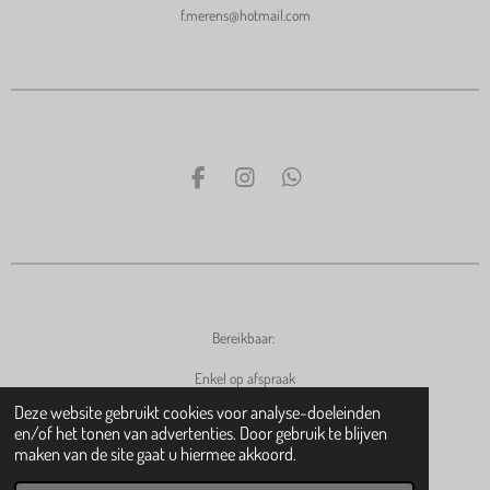
f.merens@hotmail.com
F
I
W
a
n
h
c
s
a
e
t
t
b
a
s
o
g
A
o
r
p
k
a
p
Bereikbaar:
m
Enkel op afspraak
Deze website gebruikt cookies voor analyse-doeleinden
en/of het tonen van advertenties. Door gebruik te blijven
maken van de site gaat u hiermee akkoord.
© 2023 - 2026 Freya!