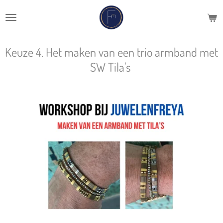
Ga
direct
naar
de
Keuze 4. Het maken van een trio armband met
hoofdinhoud
SW Tila's