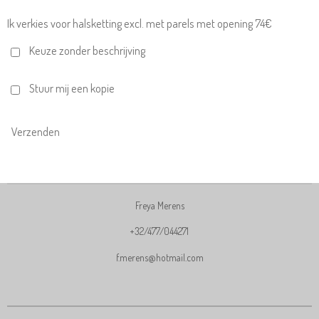
Ik verkies voor halsketting excl. met parels met opening 74€
Keuze zonder beschrijving
Stuur mij een kopie
Verzenden
Freya Merens
+32/477/044271
f.merens@hotmail.com