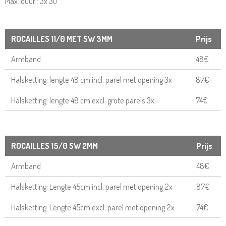
​Max. duur : 3x 3u
ROCAILLES 11/0 MET SW 3MM
Prijs
Armband
48€
Halsketting: lengte 48 cm incl. parel met opening 3x
87€
Halsketting: lengte 48 cm excl. grote parels 3x
74€
ROCAILLES 15/0 SW 2MM
Prijs
Armband
48€
Halsketting: Lengte 45cm incl. parel met opening 2x
87€
Halsketting: Lengte 45cm excl. parel met opening 2x
74€