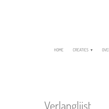
Ga
direct
naar
de
hoofdinhoud
HOME
CREATIES
OVE
Verlanglijst