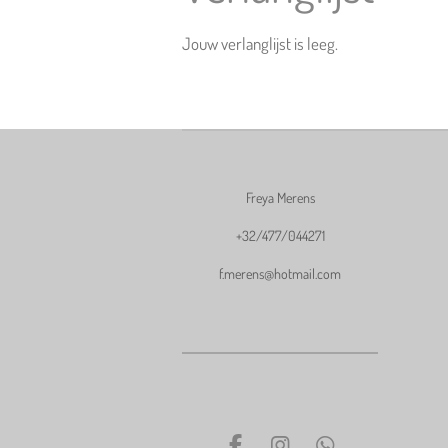
Jouw verlanglijst is leeg.
Freya Merens
+32/477/044271
f.merens@hotmail.com