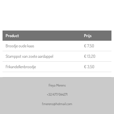
Product
Prijs
Broodje oude kaas
€ 7,50
Stamppot van zoete aardappel
€ 13,20
Frikandellenbroodje
€ 3,50
Freya Merens
+32/477/044271
f.merens@hotmail.com