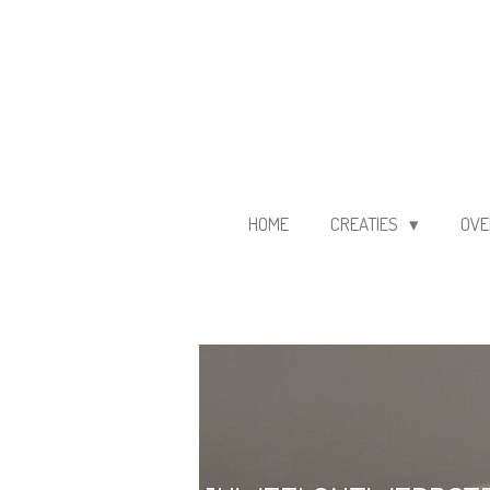
Ga
direct
naar
de
hoofdinhoud
HOME
CREATIES
OVE