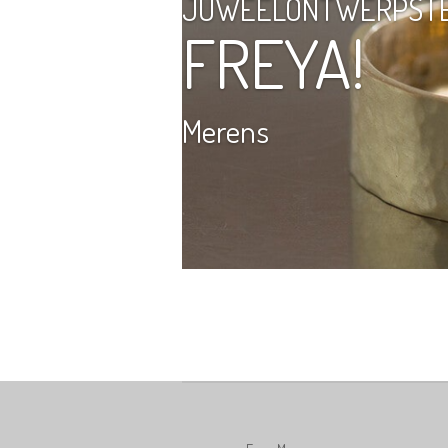
JUWEELONTWERPST
FREYA!
Merens