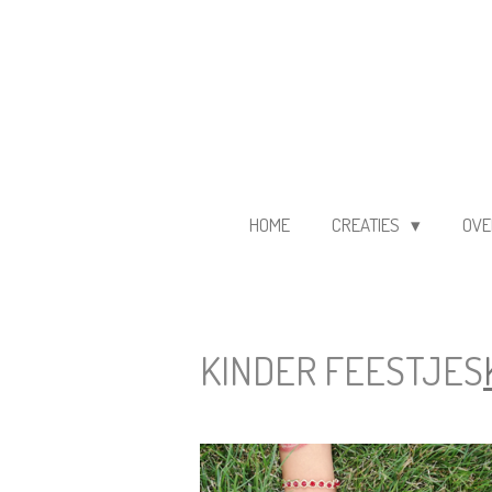
Ga
direct
naar
de
hoofdinhoud
HOME
CREATIES
OVE
KINDER FEESTJES