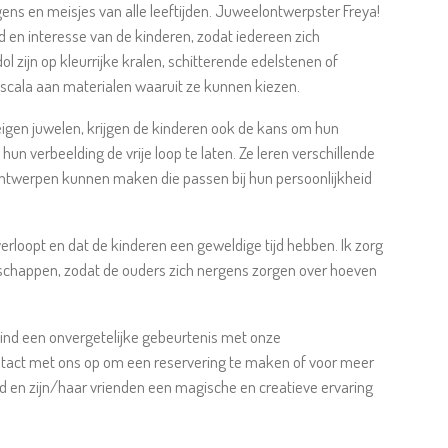
gens en meisjes van alle leeftijden. Juweelontwerpster Freya!
ijd en interesse van de kinderen, zodat iedereen zich
ol zijn op kleurrijke kralen, schitterende edelstenen of
 scala aan materialen waaruit ze kunnen kiezen.
eigen juwelen, krijgen de kinderen ook de kans om hun
un verbeelding de vrije loop te laten. Ze leren verschillende
ntwerpen kunnen maken die passen bij hun persoonlijkheid
verloopt en dat de kinderen een geweldige tijd hebben. Ik zorg
schappen, zodat de ouders zich nergens zorgen over hoeven
ind een onvergetelijke gebeurtenis met onze
act met ons op om een reservering te maken of voor meer
nd en zijn/haar vrienden een magische en creatieve ervaring