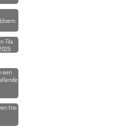
bloem.
n Tila
 2025
n een
illende
en trio