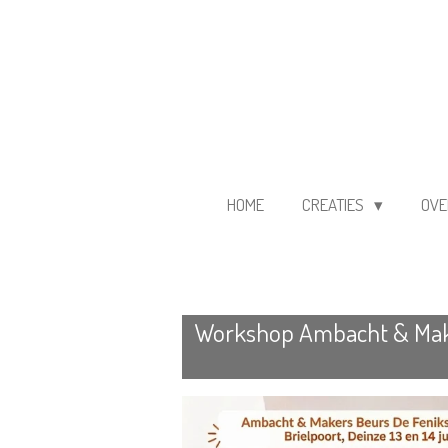
Ga
direct
naar
de
hoofdinhoud
HOME
CREATIES
OVE
Workshop Ambacht & Maker