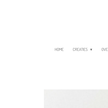
Ga
direct
naar
de
hoofdinhoud
HOME
CREATIES
OVE