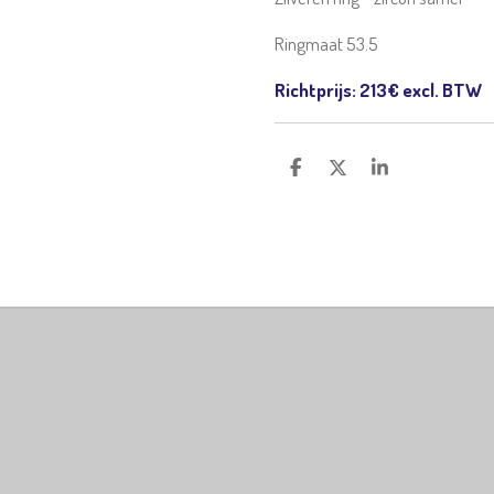
Ringmaat 53.5
Richtprijs: 213€ excl. BTW
D
D
S
e
e
h
l
e
a
e
l
r
n
e