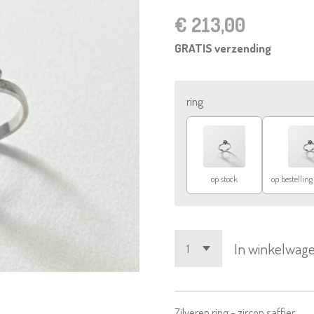
€ 213,00
GRATIS verzending
ring
op stock
op bestelling
In winkelwag
Zilveren ring - zircon saffier