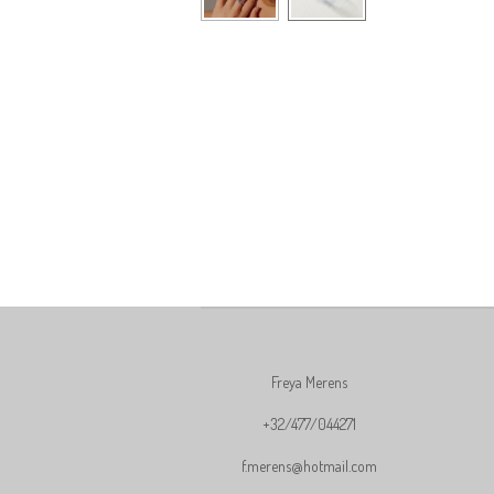
Freya Merens
+32/477/044271
f.merens@hotmail.com