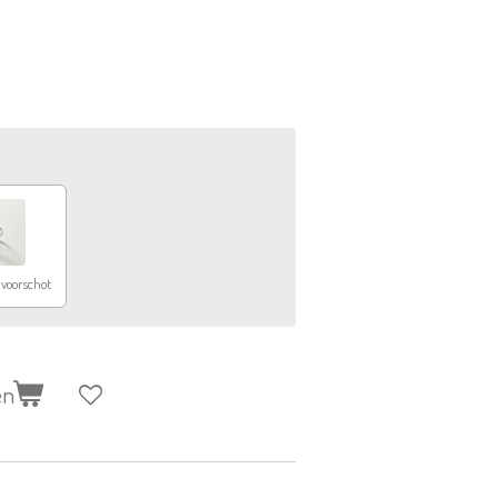
 voorschot
en